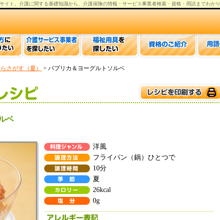
サイト。
介護
に関する基礎知識から、
介護保険の情報
・サービス事業者検索・資格・用語までわか
からさがす（夏）
> パプリカ＆ヨーグルトソルベ
ルベ
洋風
フライパン（鍋）ひとつで
10分
夏
26kcal
0g