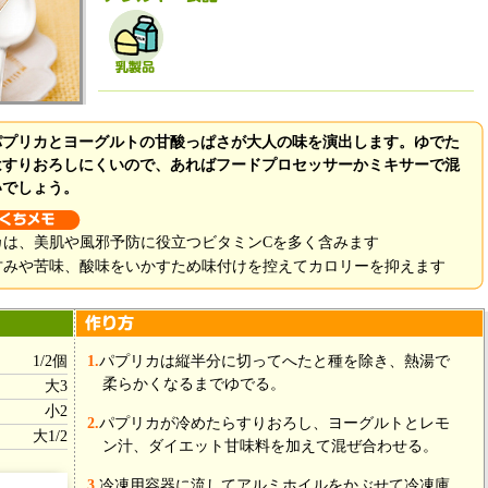
パプリカとヨーグルトの甘酸っぱさが大人の味を演出します。ゆでた
はすりおろしにくいので、あればフードプロセッサーかミキサーで混
いでしょう。
カは、美肌や風邪予防に役立つビタミンCを多く含みます
甘みや苦味、酸味をいかすため味付けを控えてカロリーを抑えます
1/2個
1.
パプリカは縦半分に切ってへたと種を除き、熱湯で
柔らかくなるまでゆでる。
大3
小2
2.
パプリカが冷めたらすりおろし、ヨーグルトとレモ
大1/2
ン汁、ダイエット甘味料を加えて混ぜ合わせる。
3.
冷凍用容器に流してアルミホイルをかぶせて冷凍庫