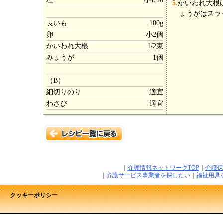
塩
小1/10
5.
かいわれ大根
ょうがはスラ
長いも
100g
卵
小2個
かいわれ大根
1/2束
みょうが
1個
（B）
細切りのり
適宜
わさび
適宜
｜
介護情報ネットワークTOP
｜
介護保
｜
介護サービス事業者を探したい
｜
福祉用具
クッキーポリシー