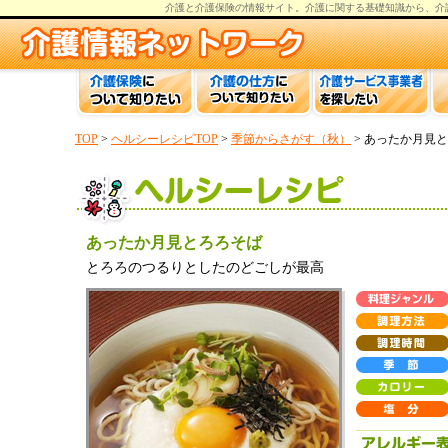
介護と介護保険の情報
サイト。
介護
に関する基礎知識から、
介
TOP
>
ヘルシーレシピTOP
>
季節からさがす（秋）
> あったか月見
あったか月見とろろそば
とろろのつるりとしたのどごしが最高