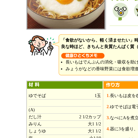
「食欲がないから、軽く済ませたい」
良な時ほど、きちんと良質たんぱく質
長いもはでんぷんの消化・吸収を助
みょうがなどの香味野菜には食欲増
ゆでそば
1玉
1.
長いもは皮を
2.
ゆでそばは電
(A)
だし汁
2 1/2カップ
3.
なべにAを煮
みりん
大1 1/2
4.
器に3を盛り
しょうゆ
大1 1/2