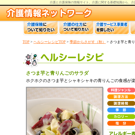
介護と介護保険の情報
サイト。
介護
に関する基礎知識から、
介
TOP
>
ヘルシーレシピTOP
>
季節からさがす（秋）
> さつま芋と青
さつま芋と青りんごのサラダ
ホクホクのさつま芋とシャキシャキの青りんごの食感が