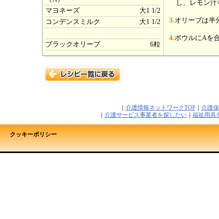
し、レモン汁
マヨネーズ
大1 1/2
3.
オリーブは半
コンデンスミルク
大1 1/2
4.
ボウルにAを合
ブラックオリーブ
6粒
｜
介護情報ネットワークTOP
｜
介護保
｜
介護サービス事業者を探したい
｜
福祉用具
クッキーポリシー