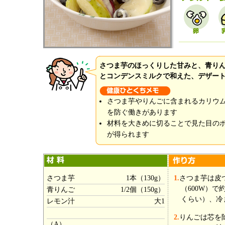
さつま芋のほっくりした甘みと、青り
とコンデンスミルクで和えた、デザー
さつま芋やりんごに含まれるカリウ
を防ぐ働きがあります
材料を大きめに切ることで見た目の
が得られます
さつま芋
1本（130g）
1.
さつま芋は皮
（600W）
青りんご
1/2個（150g）
くらい）、冷
レモン汁
大1
2.
りんごは芯を
（A）