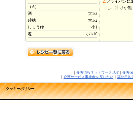
2.
フライパンに
（A）
し、汁けが無
酒
大1/2
砂糖
大1/2
しょうゆ
小1
塩
小1/10
｜
介護情報ネットワークTOP
｜
介護保
｜
介護サービス事業者を探したい
｜
福祉用具
クッキーポリシー