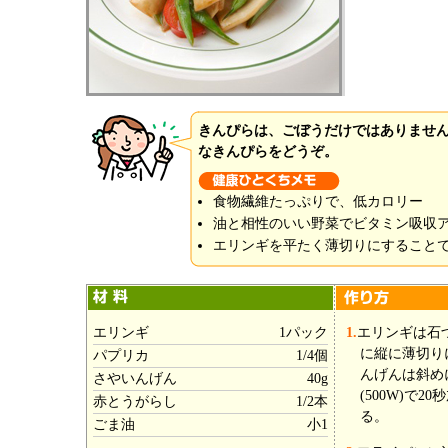
きんぴらは、ごぼうだけではありませ
なきんぴらをどうぞ。
食物繊維たっぷりで、低カロリー
油と相性のいい野菜でビタミン吸収
エリンギを平たく薄切りにすること
エリンギ
1パック
1.
エリンギは石
に縦に薄切り
パプリカ
1/4個
んげんは斜め
さやいんげん
40g
(500W)で
赤とうがらし
1/2本
る。
ごま油
小1