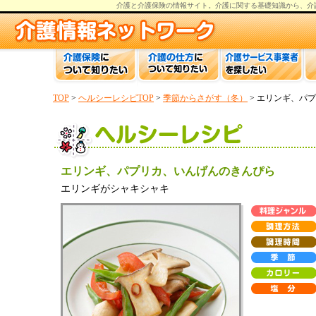
介護と介護保険の情報
サイト。
介護
に関する基礎知識から、
介
TOP
>
ヘルシーレシピTOP
>
季節からさがす（冬）
> エリンギ、パ
エリンギ、パプリカ、いんげんのきんぴら
エリンギがシャキシャキ