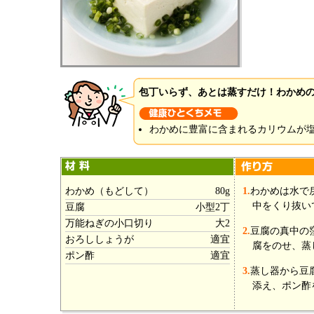
包丁いらず、あとは蒸すだけ！わかめ
わかめに豊富に含まれるカリウムが
わかめ（もどして）
80g
1.
わかめは水で
中をくり抜い
豆腐
小型2丁
万能ねぎの小口切り
大2
2.
豆腐の真中の
おろししょうが
適宜
腐をのせ、蒸
ポン酢
適宜
3.
蒸し器から豆
添え、ポン酢