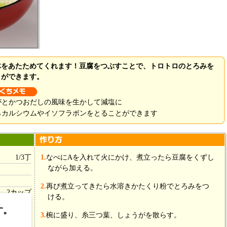
体をあたためてくれます！豆腐をつぶすことで、トロトロのとろみを
とができます。
がとかつおだしの風味を生かして減塩に
らカルシウムやイソフラボンをとることができます
1/3丁
1.
なべにAを入れて火にかけ、煮立ったら豆腐をくずし
ながら加える。
2.
再び煮立ってきたら水溶きかたくり粉でとろみをつ
2カップ
ける。
小1
す。
3.
椀に盛り、糸三つ葉、しょうがを散らす。
少々