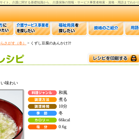
サイト。
介護
に関する基礎知識から、
介護保険の情報
・サービス事業者検索・資格・用語までわか
からさがす（冬）
> くずし豆腐のあんかけ汁
しい味わい
和風
煮る
10分
冬
66kcal
0.6g