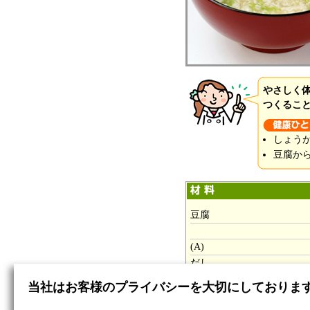
やさしく
つくるこ
しょう
豆腐か
豆腐
(A)
だし
酒
当社はお客様のプライバシーを大切にしておりま
塩