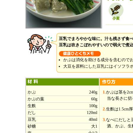
豆乳でまろやかな味に。汁も残さず食
豆乳は吹きこぼれやすいので弱火で煮
かぶは消化を助ける成分を含むので
大豆を原料にした豆乳にはイソフラ
かぶ
240g
1.
かぶは茎を2
当な長さに切
かぶの葉
60g
生麩
100g
2.
生麩は1.5c
だし
120ml
豆乳
40ml
3.
なべにだしと
酒、かぶ、生
砂糖
大1