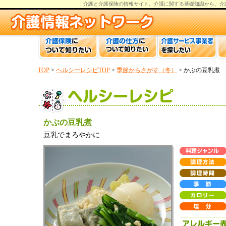
介護と介護保険の情報
サイト。
介護
に関する基礎知識から、
介
TOP
>
ヘルシーレシピTOP
>
季節からさがす（冬）
> かぶの豆乳煮
かぶの豆乳煮
豆乳でまろやかに