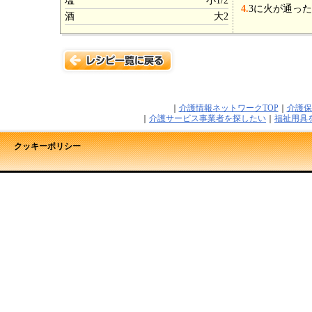
塩
小1/2
4.
3に火が通っ
酒
大2
｜
介護情報ネットワークTOP
｜
介護保
｜
介護サービス事業者を探したい
｜
福祉用具
クッキーポリシー