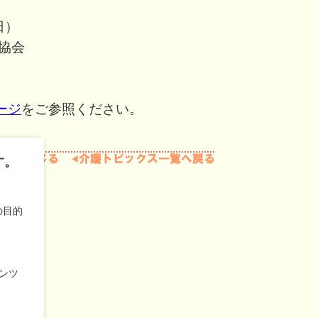
日）
協会
ージ
をご参照ください。
す。
の目的
ンツ