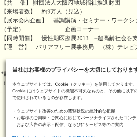
【共 催】 財団法人大阪府地域福祉推進財団
【来場者数】 約9万人（見込）
【展示会内企画】 基調講演・セミナー・ワーク
（予定） 企画コーナー
【同時開催】 慢性期医療展2013 –超高齢社会を
【運 営】 バリアフリー展事務局 （株）テレビ
当社はお客様のプライバシーを大切にしておりま
*詳細につきましては、
「バリアフリー2013」のホ
（2013.2.26）
本ウェブサイトでは、Cookie（クッキー）を使用しております。
Cookie にはウェブサイトの機能不可欠なものと、その他に以下
で使用されているものが存在します。
・ウェブサイト改善のための閲覧状況の統計的な把握
・お客様のご興味・ご関心に応じてパーソナライズされたコンテ
および広告の表示・配信、ならびにサービス等のご案内