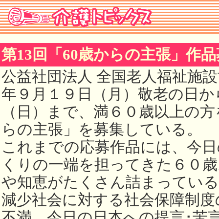
第13回「60歳からの主張」作
公益社団法人 全国老人福祉施
年９月１９日（月）敬老の日か
（日）まで、満６０歳以上の方
らの主張」を募集している。
これまでの応募作品には、今日
くりの一端を担ってきた６０歳
や知恵がたくさん詰まっている
減少社会に対する社会保障制度
不満、今日の日本への提言･苦