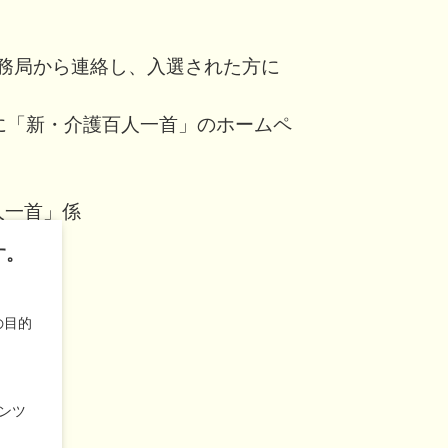
事務局から連絡し、入選された方に
定）に「新・介護百人一首」のホームペ
人一首」係
す。
の目的
団
ンツ