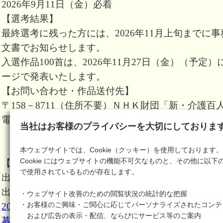
2026年9月11日（金）必着
【選考結果】
最終選考に残った方には、2026年11月上旬までに
文書でお知らせします。
入選作品100首は、2026年11月27日（金）（予
ージで発表いたします。
【お問い合わせ・作品送付先】
〒158－8711（住所不要）ＮＨＫ財団「新・介護百
電話：03－5797－6709（平日午前10時～午後6時）
当社はお客様のプライバシーを大切にしておりま
本ウェブサイトでは、Cookie（クッキー）を使用しております。
Cookie にはウェブサイトの機能不可欠なものと、その他に以下
【出典に関する記載】
で使用されているものが存在します。
出典：NHK財団Webサイト
一般財団法人 NHK財
出典：NHK財団 2026新介護百人一首
・ウェブサイト改善のための閲覧状況の統計的な把握
・お客様のご興味・ご関心に応じてパーソナライズされたコンテ
2026新介護百人一首
および広告の表示・配信、ならびにサービス等のご案内
募集要項 | 新・介護百人一首2026