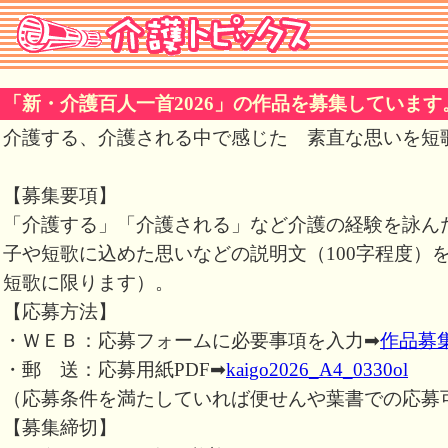
「新・介護百人一首2026」の作品を募集しています
介護する、介護される中で感じた 素直な思いを短
【募集要項】
「介護する」「介護される」など介護の経験を詠ん
子や短歌に込めた思いなどの説明文（100字程度）
短歌に限ります）。
【応募方法】
・ＷＥＢ：応募フォームに必要事項を入力➡
作品募集
・郵 送：応募用紙PDF➡
kaigo2026_A4_0330ol
（応募条件を満たしていれば便せんや葉書での応募
【募集締切】