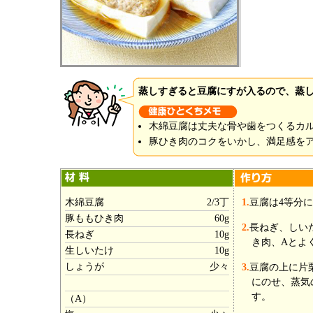
蒸しすぎると豆腐にすが入るので、蒸
木綿豆腐は丈夫な骨や歯をつくるカ
豚ひき肉のコクをいかし、満足感を
木綿豆腐
2/3丁
1.
豆腐は4等分
豚ももひき肉
60g
2.
長ねぎ、しい
長ねぎ
10g
き肉、Aとよ
生しいたけ
10g
しょうが
少々
3.
豆腐の上に片
にのせ、蒸気
す。
（A）