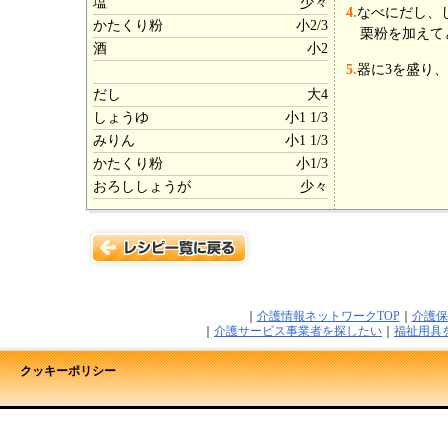
塩
少々
4.
なべにだし、
かたくり粉
小2/3
栗粉を加えて
酒
小2
5.
器に3を盛り
だし
大4
しょうゆ
小1 1/3
みりん
小1 1/3
かたくり粉
小1/3
おろししょうが
少々
｜
介護情報ネットワークTOP
｜
介護保
｜
介護サービス事業者を探したい
｜
福祉用具
クッキーポリシー