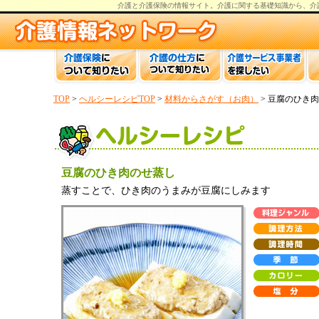
介護と介護保険の情報
サイト。
介護
に関する基礎知識から、
介
TOP
>
ヘルシーレシピTOP
>
材料からさがす（お肉）
> 豆腐のひき
豆腐のひき肉のせ蒸し
蒸すことで、ひき肉のうまみが豆腐にしみます