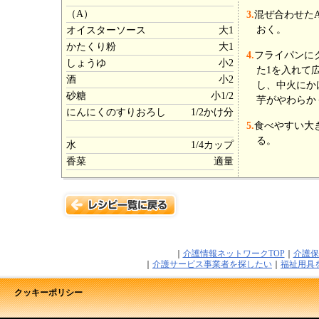
（A）
3.
混ぜ合わせたA
おく。
オイスターソース
大1
かたくり粉
大1
4.
フライパンに
しょうゆ
小2
た1を入れて
酒
小2
し、中火にか
砂糖
小1/2
芋がやわらか
にんにくのすりおろし
1/2かけ分
5.
食べやすい大
る。
水
1/4カップ
香菜
適量
｜
介護情報ネットワークTOP
｜
介護保
｜
介護サービス事業者を探したい
｜
福祉用具
クッキーポリシー