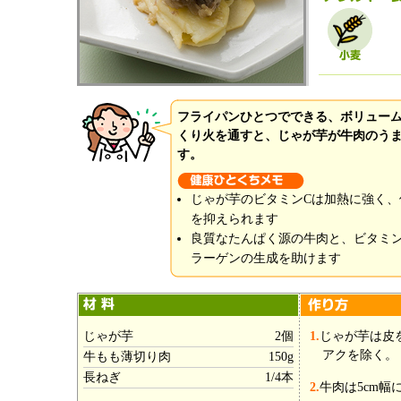
フライパンひとつでできる、ボリュー
くり火を通すと、じゃが芋が牛肉のう
す。
じゃが芋のビタミンCは加熱に強く、
を抑えられます
良質なたんぱく源の牛肉と、ビタミ
ラーゲンの生成を助けます
じゃが芋
2個
1.
じゃが芋は皮
アクを除く。
牛もも薄切り肉
150g
長ねぎ
1/4本
2.
牛肉は5cm