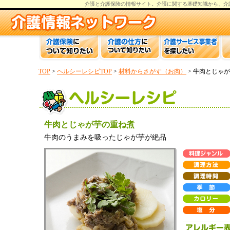
介護と介護保険の情報
サイト。
介護
に関する基礎知識から、
介
TOP
>
ヘルシーレシピTOP
>
材料からさがす（お肉）
> 牛肉とじゃ
牛肉とじゃが芋の重ね煮
牛肉のうまみを吸ったじゃが芋が絶品