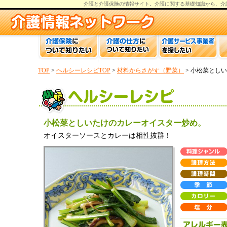
介護と介護保険の情報
サイト。
介護
に関する基礎知識から、
介
TOP
>
ヘルシーレシピTOP
>
材料からさがす（野菜）
> 小松菜とし
小松菜としいたけのカレーオイスター炒め。
オイスターソースとカレーは相性抜群！