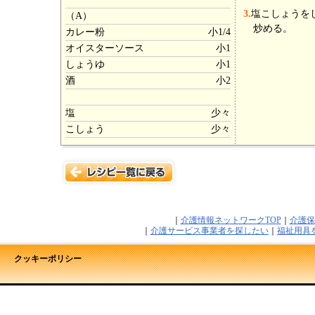
3.
塩こしょうを
（A）
炒める。
カレー粉
小1/4
オイスターソース
小1
しょうゆ
小1
酒
小2
塩
少々
こしょう
少々
｜
介護情報ネットワークTOP
｜
介護保
｜
介護サービス事業者を探したい
｜
福祉用具
クッキーポリシー