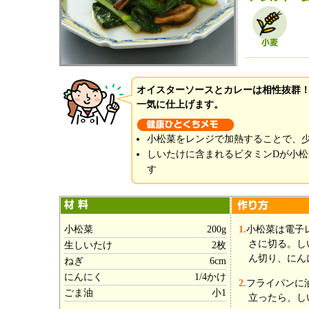
オイスターソースとカレーは相性抜群
一気に仕上げます。
小松菜をレンジで加熱することで、
しいたけに含まれるビタミンDが小
す
小松菜
200g
1.
小松菜は電子レン
さに切る。し
生しいたけ
2枚
ん切り、にん
ねぎ
6cm
にんにく
1/4かけ
2.
フライパンに
ごま油
小1
立ったら、し