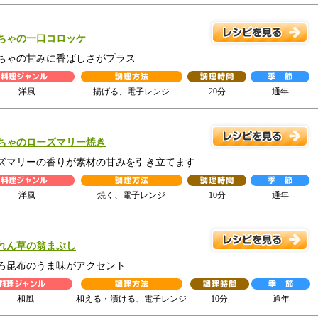
ちゃの一口コロッケ
ちゃの甘みに香ばしさがプラス
洋風
揚げる、電子レンジ
20分
通年
ちゃのローズマリー焼き
ズマリーの香りが素材の甘みを引き立てます
洋風
焼く、電子レンジ
10分
通年
れん草の翁まぶし
ろ昆布のうま味がアクセント
和風
和える・漬ける、電子レンジ
10分
通年