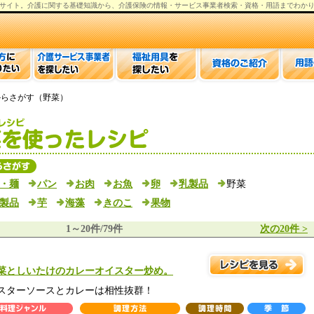
サイト。
介護
に関する基礎知識から、
介護保険の情報
・サービス事業者検索・資格・用語までわか
からさがす（野菜）
・麺
パン
お肉
お魚
卵
乳製品
野菜
製品
芋
海藻
きのこ
果物
1～20件/79件
次の20件 >
菜としいたけのカレーオイスター炒め。
スターソースとカレーは相性抜群！