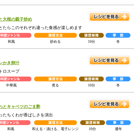
と大根の親子炒め
とたらこのそれぞれ違った食感が楽しめます
和風
炒める
10分
冬
ンかき卵汁
トロスープ
中華風
煮る
10分
冬
わとキャベツのごま酢
ったちくわが香ばしさを演出
和風
和える・漬ける、電子レンジ
10分
通年