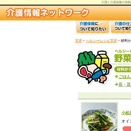
介護と介護保険の情報
TOP
>
ヘルシーレシピTOP
> 材料
ごはん
豆・豆
小松
オイ