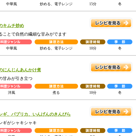
中華風
炒める、電子レンジ
15分
冬
のキムチ炒め
ることで自然の繊細な甘みがでます
中華風
炒める、電子レンジ
10分
冬
のにんじんあんかけ煮
の甘みが引き立つ
洋風
煮る
10分
冬
ンギ、パプリカ、いんげんのきんぴら
ンギがシャキシャキ