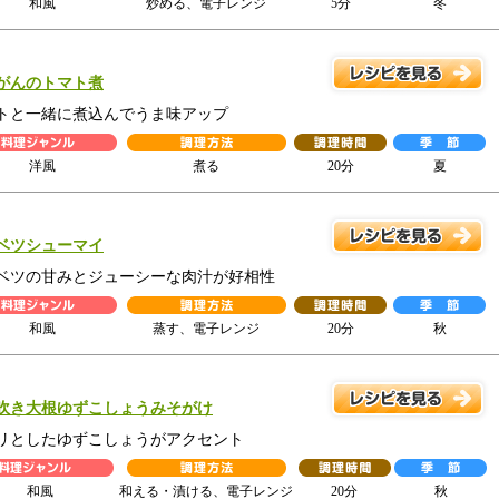
和風
炒める、電子レンジ
5分
冬
がんのトマト煮
トと一緒に煮込んでうま味アップ
洋風
煮る
20分
夏
ベツシューマイ
ベツの甘みとジューシーな肉汁が好相性
和風
蒸す、電子レンジ
20分
秋
吹き大根ゆずこしょうみそがけ
リとしたゆずこしょうがアクセント
和風
和える・漬ける、電子レンジ
20分
秋