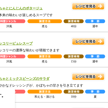
ちゃとにんじんのポタージュ
本来の味わいが楽しめるスープです
洋風
煮る
40分
通年
ッコリーピュレスープ
ッコリーの濃厚な味わいが堪能できます
洋風
煮る
15分
通年
ちゃとミックスビーンズのサラダ
やかなドレッシングが、かぼちゃの甘さを引き立てます
す。
洋風
和える・漬ける
10分
夏