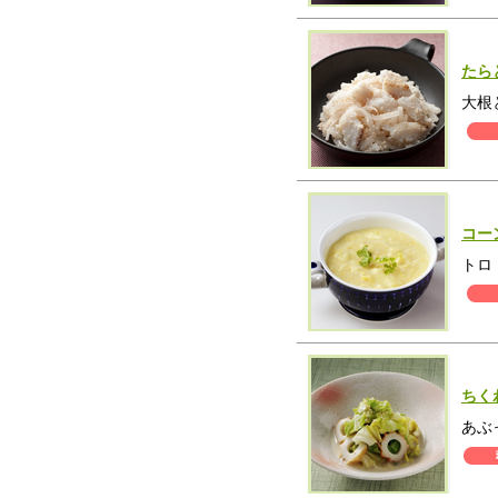
たら
大根
コー
トロ
ちく
あぶ