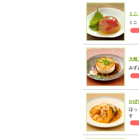
ミニ
ミニ
大根
みず
かぼ
ほっ
す