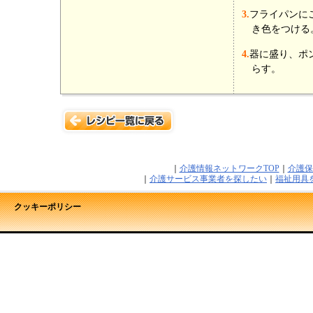
3.
フライパンに
き色をつける
4.
器に盛り、ポ
らす。
｜
介護情報ネットワークTOP
｜
介護保
｜
介護サービス事業者を探したい
｜
福祉用具
クッキーポリシー