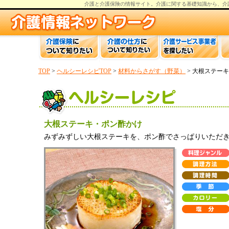
介護と介護保険の情報
サイト。
介護
に関する基礎知識から、
介
TOP
>
ヘルシーレシピTOP
>
材料からさがす（野菜）
> 大根ステー
大根ステーキ・ポン酢かけ
みずみずしい大根ステーキを、ポン酢でさっぱりいただ