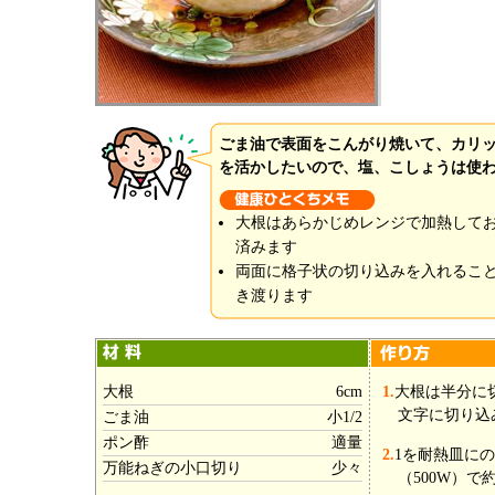
ごま油で表面をこんがり焼いて、カリ
を活かしたいので、塩、こしょうは使
大根はあらかじめレンジで加熱して
済みます
両面に格子状の切り込みを入れるこ
き渡ります
大根
6cm
1.
大根は半分に
文字に切り込
ごま油
小1/2
ポン酢
適量
2.
1を耐熱皿に
万能ねぎの小口切り
少々
（500W）で