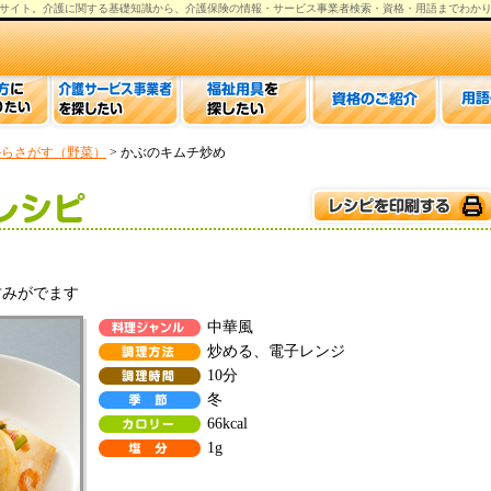
サイト。
介護
に関する基礎知識から、
介護保険の情報
・サービス事業者検索・資格・用語までわか
からさがす（野菜）
> かぶのキムチ炒め
甘みがでます
中華風
炒める、電子レンジ
10分
冬
66kcal
1g