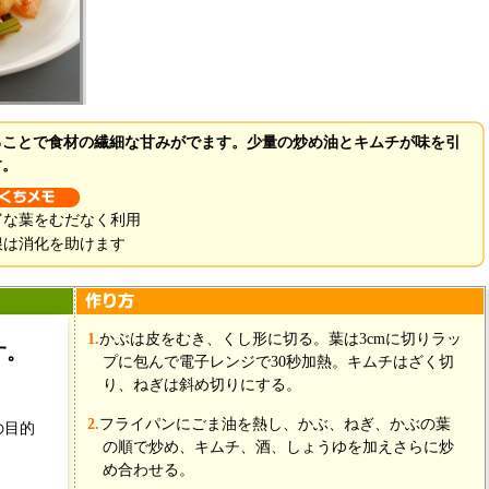
ることで食材の繊細な甘みがでます。少量の炒め油とキムチが味を引
す。
富な葉をむだなく利用
根は消化を助けます
2個(200g)
1.
かぶは皮をむき、くし形に切る。葉は3cmに切りラッ
す。
プに包んで電子レンジで30秒加熱。キムチはざく切
40g
り、ねぎは斜め切りにする。
6cm
50g
2.
フライパンにごま油を熱し、かぶ、ねぎ、かぶの葉
の目的
小1
の順で炒め、キムチ、酒、しょうゆを加えさらに炒
小1
め合わせる。