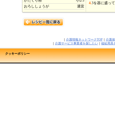
かたくり粉
小2/3
4.
3を器に盛っ
おろししょうが
適宜
｜
介護情報ネットワークTOP
｜
介護保
｜
介護サービス事業者を探したい
｜
福祉用具
クッキーポリシー