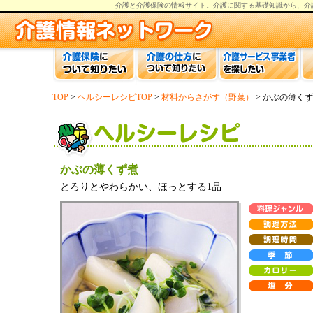
介護と介護保険の情報
サイト。
介護
に関する基礎知識から、
介
TOP
>
ヘルシーレシピTOP
>
材料からさがす（野菜）
> かぶの薄く
かぶの薄くず煮
とろりとやわらかい、ほっとする1品