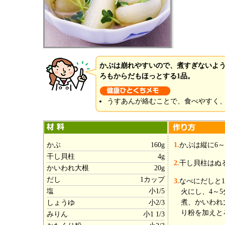
かぶは崩れやすいので、煮すぎないよ
ろもからだもほっとする1品。
うすあんが絡むことで、食べやすく
かぶ
160g
1.
かぶは縦に6
干し貝柱
4g
2.
干し貝柱はぬ
かいわれ大根
20g
だし
1カップ
3.
なべにだしと
塩
小1/5
火にし、4～
煮、かいわれ
しょうゆ
小2/3
り粉を加えと
みりん
小1 1/3