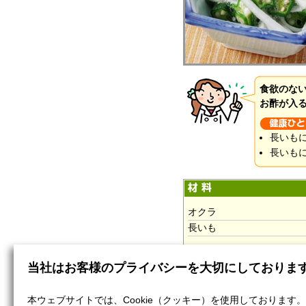
食欲のな
お酢が入
長いも
長いも
オクラ
長いも
(A)
当社はお客様のプライバシーを大切にしておりま
塩
酢
本ウェブサイトでは、Cookie（クッキー）を使用しております。