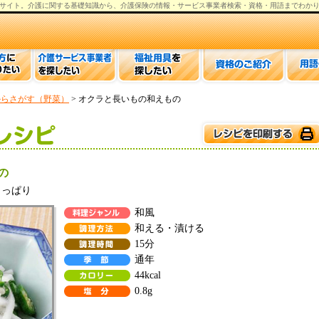
サイト。
介護
に関する基礎知識から、
介護保険の情報
・サービス事業者検索・資格・用語までわか
からさがす（野菜）
> オクラと長いもの和えもの
の
さっぱり
和風
和える・漬ける
15分
通年
44kcal
0.8g