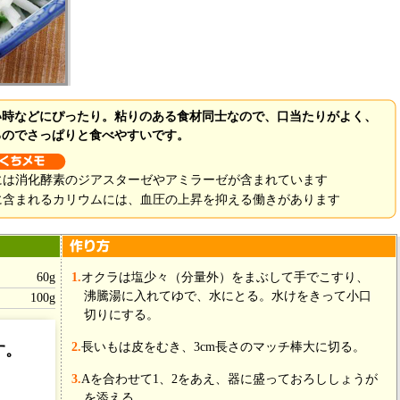
い時などにぴったり。粘りのある食材同士なので、口当たりがよく、
るのでさっぱりと食べやすいです。
には消化酵素のジアスターゼやアミラーゼが含まれています
に含まれるカリウムには、血圧の上昇を抑える働きがあります
60g
1.
オクラは塩少々（分量外）をまぶして手でこすり、
沸騰湯に入れてゆで、水にとる。水けをきって小口
100g
切りにする。
2.
長いもは皮をむき、3cm長さのマッチ棒大に切る。
す。
小1/4
3.
Aを合わせて1、2をあえ、器に盛っておろししょうが
大1
を添える。