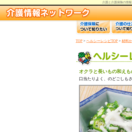
介護と介護保険の情報
TOP
>
ヘルシーレシピTOP
>
材料
オクラと長いもの和えも
口当たりよく、のどごしも