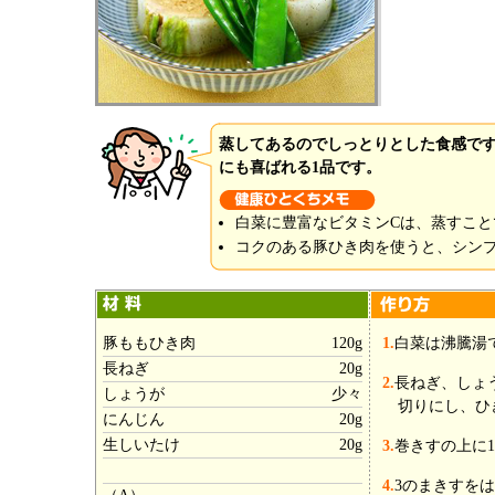
蒸してあるのでしっとりとした食感で
にも喜ばれる1品です。
白菜に豊富なビタミンCは、蒸すこ
コクのある豚ひき肉を使うと、シン
豚ももひき肉
120g
1.
白菜は沸騰湯
長ねぎ
20g
2.
長ねぎ、しょ
しょうが
少々
切りにし、ひ
にんじん
20g
生しいたけ
20g
3.
巻きすの上に
4.
3のまきすを