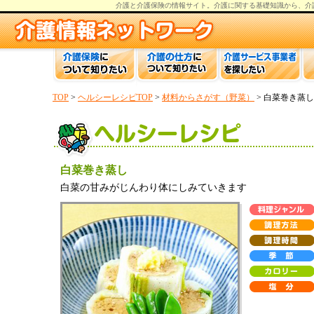
介護と介護保険の情報
サイト。
介護
に関する基礎知識から、
介
TOP
>
ヘルシーレシピTOP
>
材料からさがす（野菜）
> 白菜巻き蒸し
白菜巻き蒸し
白菜の甘みがじんわり体にしみていきます