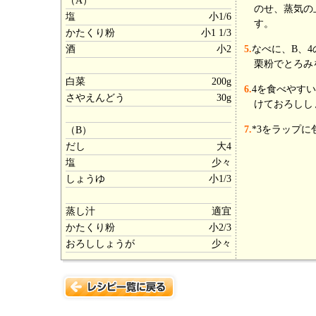
（A）
のせ、蒸気の
塩
小1/6
す。
かたくり粉
小1 1/3
酒
小2
5.
なべに、B、
栗粉でとろみ
白菜
200g
6.
4を食べやす
さやえんどう
30g
けておろしし
7.
*3をラップ
（B）
だし
大4
塩
少々
しょうゆ
小1/3
蒸し汁
適宜
かたくり粉
小2/3
おろししょうが
少々