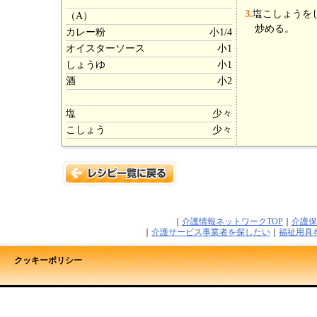
3.
塩こしょうを
（A）
炒める。
カレー粉
小1/4
オイスターソース
小1
しょうゆ
小1
酒
小2
塩
少々
こしょう
少々
｜
介護情報ネットワークTOP
｜
介護保
｜
介護サービス事業者を探したい
｜
福祉用具
クッキーポリシー