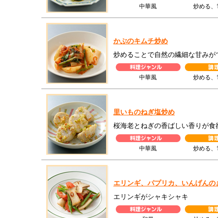
中華風
炒める、
かぶのキムチ炒め
炒めることで自然の繊細な甘みが
中華風
炒める、
里いものねぎ塩炒め
桜海老とねぎの香ばしい香りが食
中華風
炒める、
エリンギ、パプリカ、いんげんの
エリンギがシャキシャキ