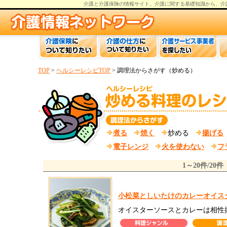
介護と介護保険の情報
サイト。
介護
に関する基礎知識から、
介
TOP
>
ヘルシーレシピTOP
> 調理法からさがす（炒める）
煮る
焼く
炒める
揚げる
電子レンジ
火を使わない
フ
1～20件/20件
小松菜としいたけのカレーオイス
オイスターソースとカレーは相性