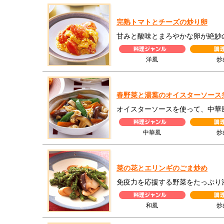
完熟トマトとチーズの炒り卵
甘みと酸味とまろやかな卵が絶妙
洋風
炒
春野菜と湯葉のオイスターソース
オイスターソースを使って、中華
中華風
炒
菜の花とエリンギのごま炒め
免疫力を応援する野菜をたっぷり
和風
炒