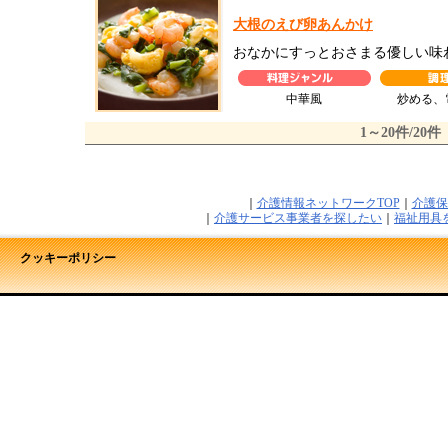
大根のえび卵あんかけ
おなかにすっとおさまる優しい味
中華風
炒める、
1～20件/20件
｜
介護情報ネットワークTOP
｜
介護保
｜
介護サービス事業者を探したい
｜
福祉用具
クッキーポリシー