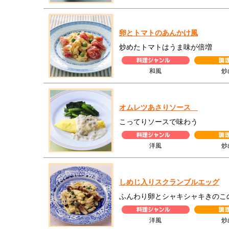
卵とトマトのあんかけ風
炒めたトマトはうま味が倍増
和風
炒
オムレツあさりソース
こってりソースで味わう
洋風
炒
しめじ入りスクランブルエッグ
ふんわり卵とシャキシャキきのこ
洋風
炒