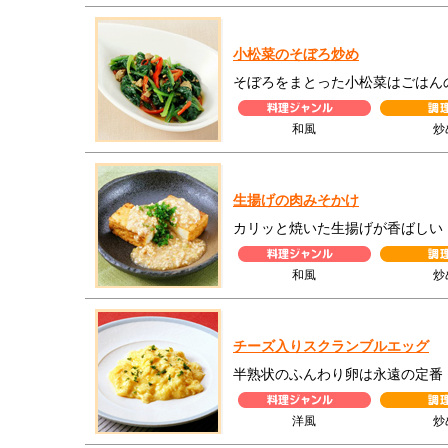
小松菜のそぼろ炒め
そぼろをまとった小松菜はごはん
和風
炒
生揚げの肉みそかけ
カリッと焼いた生揚げが香ばしい
和風
炒
チーズ入りスクランブルエッグ
半熟状のふんわり卵は永遠の定番
洋風
炒