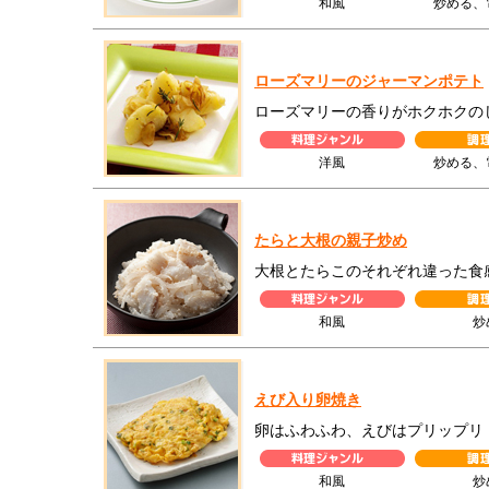
和風
炒める、
ローズマリーのジャーマンポテト
ローズマリーの香りがホクホクの
洋風
炒める、
たらと大根の親子炒め
大根とたらこのそれぞれ違った食
和風
炒
えび入り卵焼き
卵はふわふわ、えびはプリップリ
和風
炒