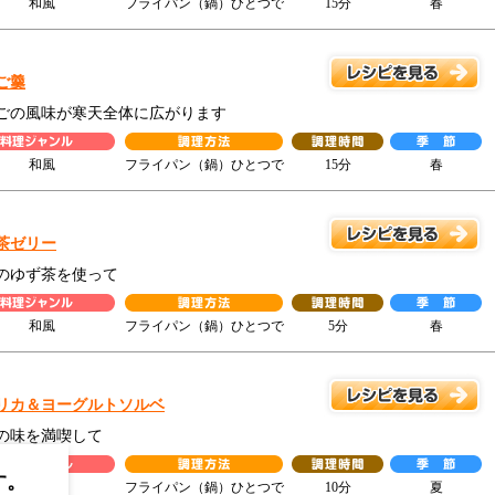
和風
フライパン（鍋）ひとつで
15分
春
ご羹
ごの風味が寒天全体に広がります
和風
フライパン（鍋）ひとつで
15分
春
茶ゼリー
のゆず茶を使って
和風
フライパン（鍋）ひとつで
5分
春
リカ＆ヨーグルトソルベ
の味を満喫して
す。
洋風
フライパン（鍋）ひとつで
10分
夏