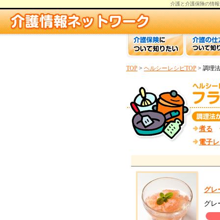
介護と介護保険の情報
TOP
>
ヘルシーレシピTOP
> 調理
煮る
電子レ
グレ
グレ