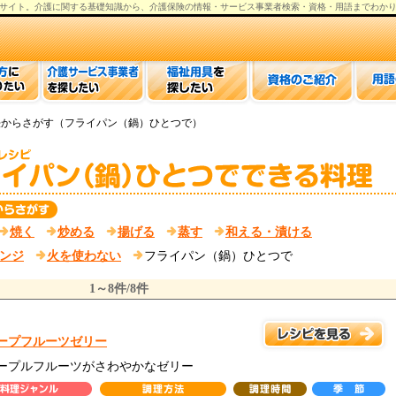
サイト。
介護
に関する基礎知識から、
介護保険の情報
・サービス事業者検索・資格・用語までわか
法からさがす（フライパン（鍋）ひとつで）
焼く
炒める
揚げる
蒸す
和える・漬ける
ンジ
火を使わない
フライパン（鍋）ひとつで
1～8件/8件
ープフルーツゼリー
ープルフルーツがさわやかなゼリー