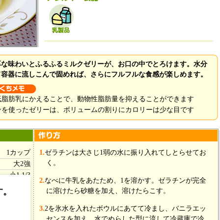
厚な味わいとふるふるミルクゼリーが、お口の中でとろけます。水分
て容器に流しこんで固めれば、さらにフルフルな食感が楽しめます。
低脂肪乳にかえることで、動物性脂肪量を抑えることができます
ンを使ったゼリーは、ボリュームの割りにカロリーは少な目です
1カップ
1.
ゼラチンは大さじ1弱の水に振り入れてしとらせてお
く。
大2強
小1 1/3
2.
なべに牛乳をあたため、1を溶かす。ゼラチンが完全
小2 2/3
す。
に溶けたら砂糖を加え、溶けたらこす。
適宜
3.
2を氷水を入れたボウルにあてて冷まし、バニラエッ
小2
センスを加え、水でぬらした型に流して冷蔵庫で冷