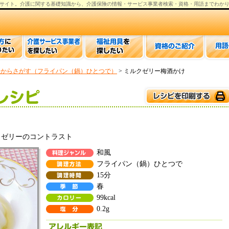
サイト。
介護
に関する基礎知識から、
介護保険の情報
・サービス事業者検索・資格・用語までわか
法からさがす（フライパン（鍋）ひとつで）
> ミルクゼリー梅酒かけ
クゼリーのコントラスト
和風
フライパン（鍋）ひとつで
15分
春
99kcal
0.2g