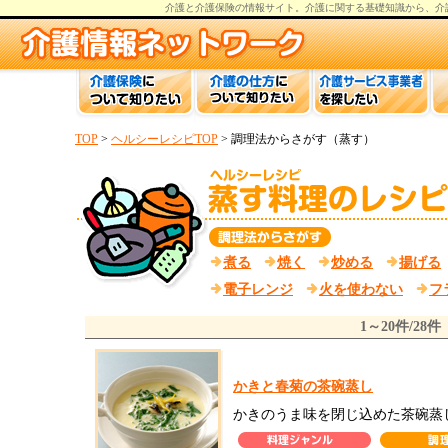
介護と介護保険の情報
サイト。
介護
に関する基礎知識から、
介
TOP
>
ヘルシーレシピTOP
> 調理法からさがす（蒸す）
煮る
焼く
炒める
揚げる
電子レンジ
火を使わない
フ
1～20件/28件
かきと春菊の茶碗蒸し
かきのうま味を閉じ込めた茶碗蒸