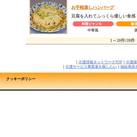
お手軽蒸しハンバーグ
豆腐を入れてふっくら優しい食感
中華風
1～20件/28件
｜
介護情報ネットワークTOP
｜
介護保
｜
介護サービス事業者を探したい
｜
福祉用具
クッキーポリシー