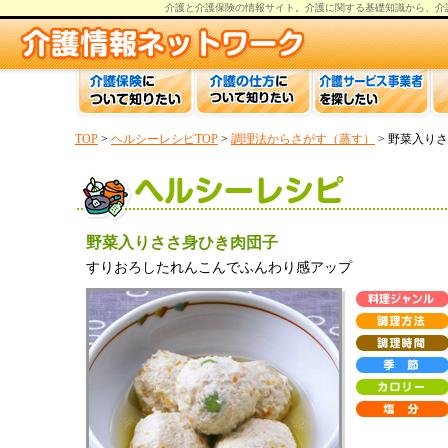
介護と介護保険の情報
サイト。
介護
に関する基礎知識から、
介
TOP
>
ヘルシーレシピTOP
>
調理法からさがす（蒸す）
> 野菜入り
野菜入りささ身ひき肉団子
すりおろしたれんこんでふんわり感アップ