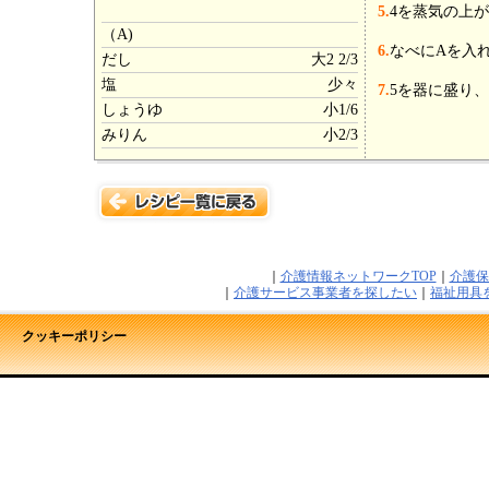
5.
4を蒸気の上
（A)
6.
なべにAを入
だし
大2 2/3
塩
少々
7.
5を器に盛り、
しょうゆ
小1/6
みりん
小2/3
｜
介護情報ネットワークTOP
｜
介護保
｜
介護サービス事業者を探したい
｜
福祉用具
クッキーポリシー