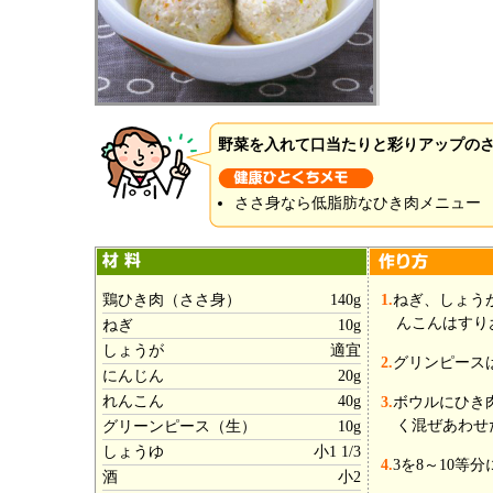
野菜を入れて口当たりと彩りアップの
ささ身なら低脂肪なひき肉メニュー
鶏ひき肉（ささ身）
140g
1.
ねぎ、しょう
んこんはすり
ねぎ
10g
しょうが
適宜
2.
グリンピース
にんじん
20g
れんこん
40g
3.
ボウルにひき
く混ぜあわせ
グリーンピース（生）
10g
しょうゆ
小1 1/3
4.
3を8～10等
酒
小2