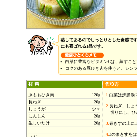
蒸してあるのでしっとりとした食感で
にも喜ばれる1品です。
白菜に豊富なビタミンCは、蒸すこ
コクのある豚ひき肉を使うと、シン
豚ももひき肉
120g
1.
白菜は沸騰湯
長ねぎ
20g
2.
長ねぎ、しょ
しょうが
少々
切りにし、ひ
にんじん
20g
生しいたけ
20g
3.
巻きすの上に
4.
3のまきすを