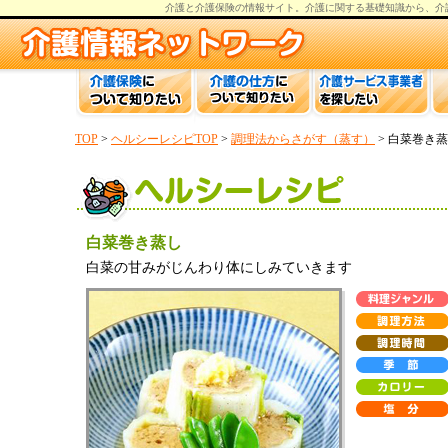
介護と介護保険の情報
サイト。
介護
に関する基礎知識から、
介
TOP
>
ヘルシーレシピTOP
>
調理法からさがす（蒸す）
> 白菜巻き
白菜巻き蒸し
白菜の甘みがじんわり体にしみていきます