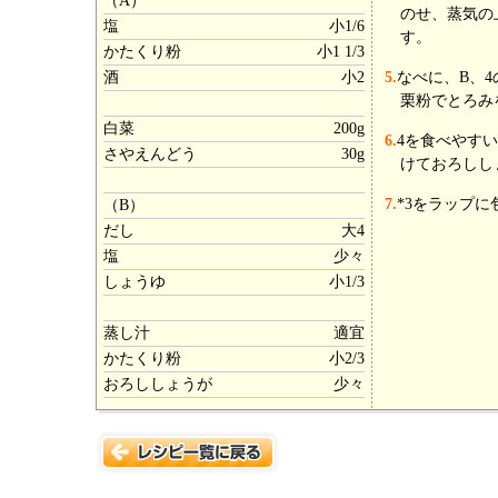
（A）
のせ、蒸気の
塩
小1/6
す。
かたくり粉
小1 1/3
酒
小2
5.
なべに、B、
栗粉でとろみ
白菜
200g
6.
4を食べやす
さやえんどう
30g
けておろしし
7.
*3をラップ
（B）
だし
大4
塩
少々
しょうゆ
小1/3
蒸し汁
適宜
かたくり粉
小2/3
おろししょうが
少々