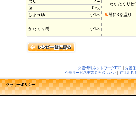
だし
大4
たかたくり粉
塩
0.6g
しょうゆ
小1/6
5.
器に3を盛り
かたくり粉
小1/3
｜
介護情報ネットワークTOP
｜
介護保
｜
介護サービス事業者を探したい
｜
福祉用具
クッキーポリシー