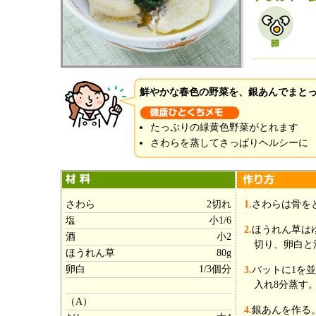
鮮やかな春色の野菜を、銀あんでまと
たっぷりの緑黄色野菜がとれます
さわらを蒸してさっぱりヘルシーに
さわら
2切れ
1.
さわらは骨を
塩
小1/6
2.
ほうれん草は
酒
小2
切り、卵白と
ほうれん草
80g
卵白
1/3個分
3.
バットに1を
入れ8分蒸す
（A）
4.
銀あんを作る。