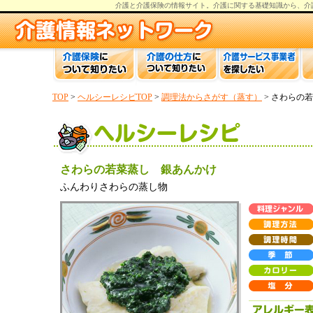
介護と介護保険の情報
サイト。
介護
に関する基礎知識から、
介
TOP
>
ヘルシーレシピTOP
>
調理法からさがす（蒸す）
> さわらの
さわらの若菜蒸し 銀あんかけ
ふんわりさわらの蒸し物