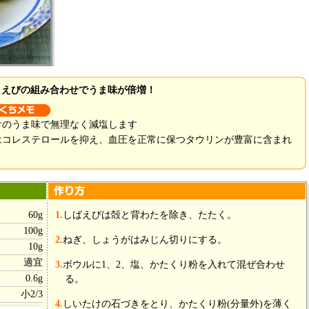
＆えびの組み合わせでうま味が倍増！
けのうま味で無理なく減塩します
はコレステロールを抑え、血圧を正常に保つタウリンが豊富に含まれ
60g
1.
しばえびは殻と背わたを除き、たたく。
100g
2.
ねぎ、しょうがはみじん切りにする。
10g
適宜
3.
ボウルに1、2、塩、かたくり粉を入れて混ぜ合わせ
0.6g
る。
小2/3
4.
しいたけの石づきをとり、かたくり粉(分量外)を薄く