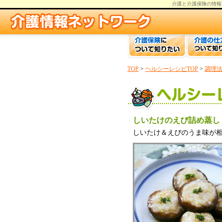
介護と介護保険の情報
TOP
>
ヘルシーレシピTOP
>
調理
しいたけのえび詰め蒸し
しいたけ＆えびのうま味が