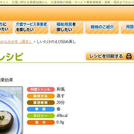
サイト。
介護
に関する基礎知識から、
介護保険の情報
・サービス事業者検索・資格・用語までわか
法からさがす（蒸す）
> しいたけのえび詰め蒸し
相乗効果
和風
蒸す
20分
春
49kcal
0.9g