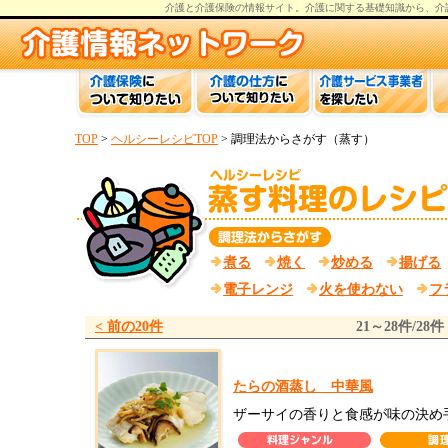
介護と介護保険の情報
サイト。
介護
に関する基礎知識から、
介
TOP
>
ヘルシーレシピTOP
> 調理法からさがす（蒸す）
煮る
焼く
炒める
揚げる
電子レンジ
火を使わない
フ
< 前の20件
21～28件/28件
たらの酒蒸し 中華風
ザーサイの香りと食感が味の決め