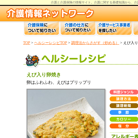
介護と介護保険の情報
サイト。
介護
に関する基礎知識から、
介
TOP
>
ヘルシーレシピTOP
>
調理法からさがす（炒める）
> えび入
えび入り卵焼き
卵はふわふわ、えびはプリップリ