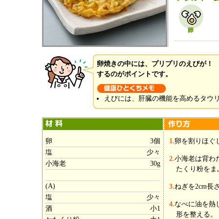
卵焼きの中には、プリプリのえびが！
するのがポイントです。
えびには、肝臓の機能を高めるタウ
卵
3個
1.
卵を割りほぐ
塩
少々
2.
小海老は背わ
小海老
30g
たくり粉をま
(A)
3.
ねぎを2cm長
塩
少々
4.
なべに油を熱
酒
小1
形を整える。