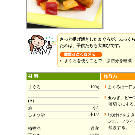
さっと揚げ焼きしたまぐろが、ふっく
たれは、子供たちも大喜びです。
まぐろを使うことで、脂肪分を軽減
まぐろ
100g
1.
まぐろは一口
2.
玉ねぎ、ピー
(A)
薄切りにする
酒
小1
しょうゆ
小1/2
3.
1の汁けをふ
ぶし、フライ
焼きする。
植物油
適宜