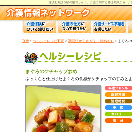
介護と介護保険の情報
サイト。
介護
に関する基礎知識から、
介
TOP
>
ヘルシーレシピTOP
>
調理法からさがす（炒める）
> まぐろ
まぐろのケチャップ炒め
ふっくらと仕上げたまぐろの食感がケチャップの甘みと