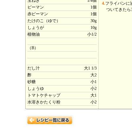
玉ねぎ
1/4個
4.
フライパンに
ピーマン
1個
ついてきたら
赤ピーマン
1個
たけのこ（ゆで）
30g
しょうが
10g
植物油
小1/2
（B）
だし汁
大1 1/3
酢
大2
砂糖
小1
しょうゆ
小2
トマトケチャップ
大1
水溶きかたくり粉
小2