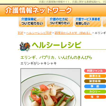
介護と介護保険の情報
サイト。
介護
に関する基礎知識から、
介
TOP
>
ヘルシーレシピTOP
>
調理法からさがす（炒める）
> エリン
エリンギ、パプリカ、いんげんのきんぴら
エリンギがシャキシャキ