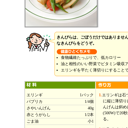
きんぴらは、ごぼうだけではありませ
なきんぴらをどうぞ。
食物繊維たっぷりで、低カロリー
油と相性のいい野菜でビタミン吸収
エリンギを平たく薄切りにすること
エリンギ
1パック
1.
エリンギは石
に縦に薄切り
パプリカ
1/4個
んげんは斜め
さやいんげん
40g
(500W)で
赤とうがらし
1/2本
る。
ごま油
小1