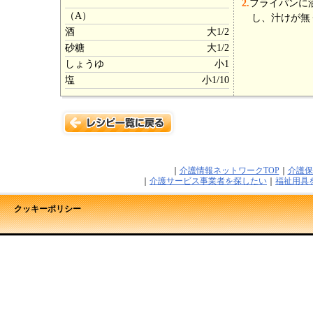
2.
フライパンに
（A）
し、汁けが無
酒
大1/2
砂糖
大1/2
しょうゆ
小1
塩
小1/10
｜
介護情報ネットワークTOP
｜
介護保
｜
介護サービス事業者を探したい
｜
福祉用具
クッキーポリシー