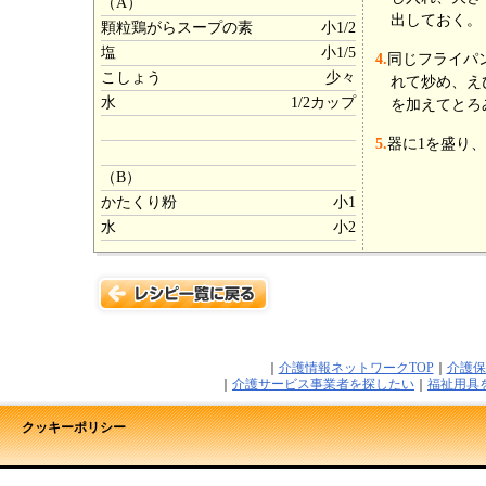
（A）
出しておく。
顆粒鶏がらスープの素
小1/2
塩
小1/5
4.
同じフライパ
こしょう
少々
れて炒め、え
水
1/2カップ
を加えてとろ
5.
器に1を盛り、
（B）
かたくり粉
小1
水
小2
｜
介護情報ネットワークTOP
｜
介護保
｜
介護サービス事業者を探したい
｜
福祉用具
クッキーポリシー