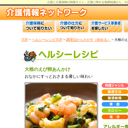
介護と介護保険の情報
サイト。
介護
に関する基礎知識から、
介
TOP
>
ヘルシーレシピTOP
>
調理法からさがす（炒める）
> 大根の
大根のえび卵あんかけ
おなかにすっとおさまる優しい味わい