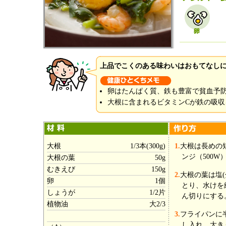
上品でこくのある味わいはおもてなし
卵はたんぱく質、鉄も豊富で貧血予
大根に含まれるビタミンCが鉄の吸収
大根
1/3本(300g)
1.
大根は長めの
ンジ（500W
大根の葉
50g
むきえび
150g
2.
大根の葉は塩
卵
1個
とり、水けを
しょうが
1/2片
ん切りにする
植物油
大2/3
3.
フライパンに
し入れ、大き