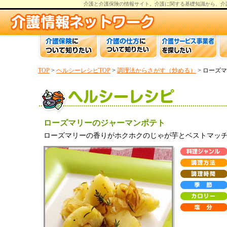
介護と介護保険の情報
サイト。
介護
に関する基礎知識から、
介
TOP
>
ヘルシーレシピTOP
>
調理法からさがす（炒める）
> ローズ
ローズマリーのジャーマンポテト
ローズマリーの香りがホクホクのじゃが芋とベストマッ