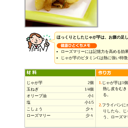
ほっくりとしたじゃが芋は、お腹の足
ローズマリーには記憶力を高める効
じゃが芋のビタミンCは熱に強い特徴
じゃが芋
2個
1.
じゃが芋は1
熱し皮をむき
玉ねぎ
1/4個
る。
オリーブ油
小1
塩
小1/5
2.
フライパンに
こしょう
少々
りしたら、じ
ローズマリー
少々
う、ローズマ