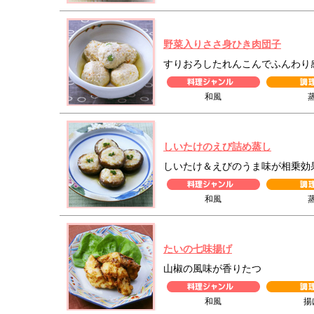
野菜入りささ身ひき肉団子
すりおろしたれんこんでふんわり
和風
しいたけのえび詰め蒸し
しいたけ＆えびのうま味が相乗効
和風
たいの七味揚げ
山椒の風味が香りたつ
和風
揚