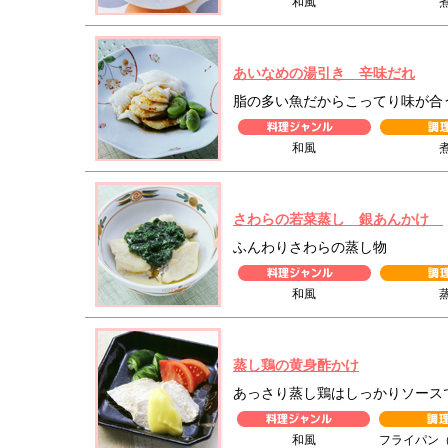
和風
あいなめの湯引き 辛味だれ
脂の多い魚だからこってり味が合
和風
さわらの若菜蒸し 銀あんかけ
ふんわりさわらの蒸し物
和風
蒸し鶏の黄身酢かけ
あっさり蒸し鶏はしっかりソース
和風
フライパン