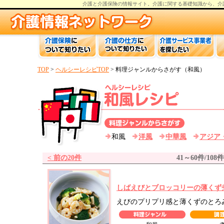
介護と介護保険の情報
サイト。
介護
に関する基礎知識から、
介
TOP
>
ヘルシーレシピTOP
> 料理ジャンルからさがす（和風）
和風
洋風
中華風
アジア
< 前の20件
41～60件/108件
しばえびとブロッコリーの薄くず
えびのプリプリ感と薄くずのとろ