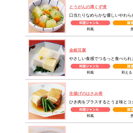
とうがんの薄くず煮
口当たりなめらかな優しいやわら
和風
金銀豆腐
やさしい食感でつるっと食べられ
和風
和える
生揚げのはさみ煮
ひき肉をプラスするとうま味とコ
和風