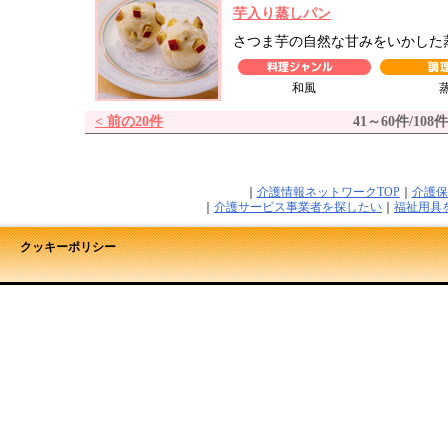
芋入り蒸しパン
さつま芋の自然な甘みをいかした
和風
< 前の20件
41～60件/108件
｜
介護情報ネットワークTOP
｜
介護保
｜
介護サービス事業者を探したい
｜
福祉用具
クッキーポリシー